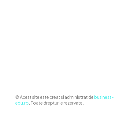
Contact www.business-edu.ro
Politica de cookies (GDPR)
Politică de confidențialitate
Diverse Noutati
Afaceri si Industrii
Sanatate / Hobby
Auto
Relaxare si timp liber
Home & Deco
© Acest site este creat si administrat de
business-
edu.ro
. Toate drepturile rezervate.