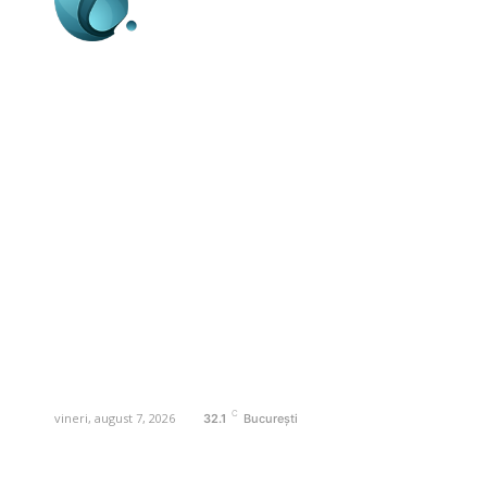
Business-edu.ro un site de știri / blog de
noutăți, dedicat diseminării de informații
și actualități. Acesta oferă articole,
reportaje și analize pe teme diverse, de
la evenimente curente la subiecte
specifice de interes. Este un spațiu
digital pentru informare și educație.
Contactati-ne oricand la adresa:
contact@business-edu.ro
C
vineri, august 7, 2026
32.1
București