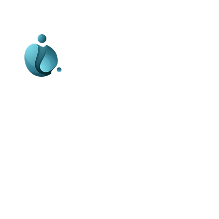
Business-edu.ro un site de știri / blog de
noutăți, dedicat diseminării de informații
și actualități. Acesta oferă articole,
reportaje și analize pe teme diverse, de
la evenimente curente la subiecte
specifice de interes. Este un spațiu
digital pentru informare și educație.
Contactati-ne oricand la adresa: