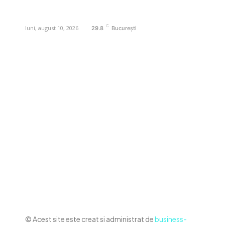
contact@business-edu.ro
C
luni, august 10, 2026
29.8
București
Contact www.business-edu.ro
Politica de cookies (GDPR)
Politică de confidențialitate
Diverse Noutati
Afaceri si Industrii
Sanatate / Hobby
Auto
Relaxare si timp liber
Home & Deco
© Acest site este creat si administrat de
business-