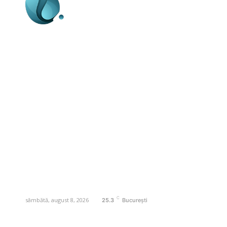
Business-edu.ro un site de știri / blog de
noutăți, dedicat diseminării de informații
și actualități. Acesta oferă articole,
reportaje și analize pe teme diverse, de
la evenimente curente la subiecte
specifice de interes. Este un spațiu
digital pentru informare și educație.
Contactati-ne oricand la adresa:
contact@business-edu.ro
C
sâmbătă, august 8, 2026
25.3
București