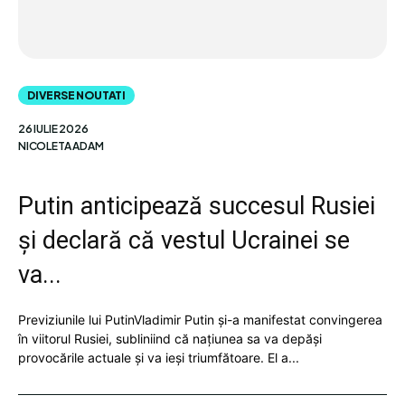
DIVERSE NOUTATI
26 IULIE 2026
NICOLETA ADAM
Putin anticipează succesul Rusiei
și declară că vestul Ucrainei se
va...
Previziunile lui PutinVladimir Putin și-a manifestat convingerea
în viitorul Rusiei, subliniind că națiunea sa va depăși
provocările actuale și va ieși triumfătoare. El a...