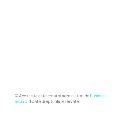
Contact www.business-edu.ro
Politica de cookies (GDPR)
Politică de confidențialitate
Diverse Noutati
Afaceri si Industrii
Sanatate / Hobby
Auto
Relaxare si timp liber
Home & Deco
© Acest site este creat si administrat de
business-
edu.ro
. Toate drepturile rezervate.