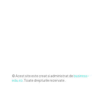
Contact www.business-edu.ro
Politica de cookies (GDPR)
Politică de confidențialitate
Diverse Noutati
Afaceri si Industrii
Sanatate / Hobby
Auto
Relaxare si timp liber
Home & Deco
© Acest site este creat si administrat de
business-
edu.ro
. Toate drepturile rezervate.