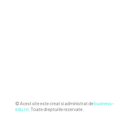
Contact www.business-edu.ro
Politica de cookies (GDPR)
Politică de confidențialitate
Diverse Noutati
Afaceri si Industrii
Sanatate / Hobby
Auto
Relaxare si timp liber
Home & Deco
© Acest site este creat si administrat de
business-
edu.ro
. Toate drepturile rezervate.