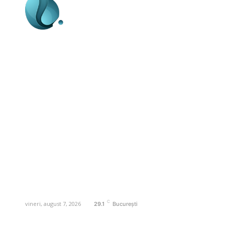
Business-edu.ro un site de știri / blog de
noutăți, dedicat diseminării de informații
și actualități. Acesta oferă articole,
reportaje și analize pe teme diverse, de
la evenimente curente la subiecte
specifice de interes. Este un spațiu
digital pentru informare și educație.
Contactati-ne oricand la adresa:
contact@business-edu.ro
C
vineri, august 7, 2026
29.1
București