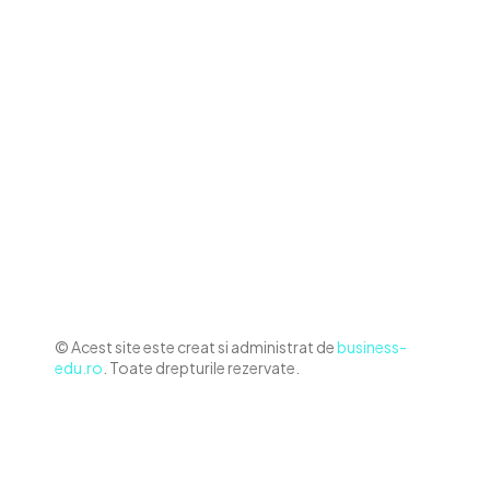
Contact www.business-edu.ro
Politica de cookies (GDPR)
Politică de confidențialitate
Diverse Noutati
Afaceri si Industrii
Sanatate / Hobby
Auto
Relaxare si timp liber
Home & Deco
© Acest site este creat si administrat de
business-
edu.ro
. Toate drepturile rezervate.