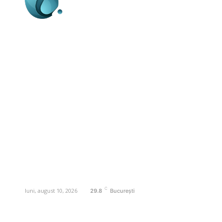
Business-edu.ro un site de știri / blog de
noutăți, dedicat diseminării de informații
și actualități. Acesta oferă articole,
reportaje și analize pe teme diverse, de
la evenimente curente la subiecte
specifice de interes. Este un spațiu
digital pentru informare și educație.
Contactati-ne oricand la adresa:
contact@business-edu.ro
C
luni, august 10, 2026
29.8
București