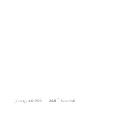
Business-edu.ro un site de știri / blog de
noutăți, dedicat diseminării de informații
și actualități. Acesta oferă articole,
reportaje și analize pe teme diverse, de
la evenimente curente la subiecte
specifice de interes. Este un spațiu
digital pentru informare și educație.
Contactati-ne oricand la adresa:
contact@business-edu.ro
C
joi, august 6, 2026
24.9
București
Contact www.business-edu.ro