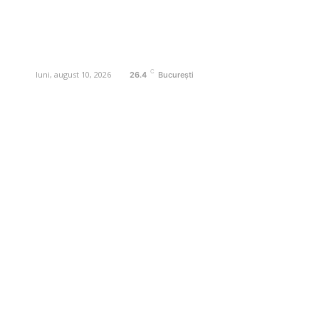
digital pentru informare și educație.
Contactati-ne oricand la adresa:
contact@business-edu.ro
C
luni, august 10, 2026
26.4
București
Contact www.business-edu.ro
Politica de cookies (GDPR)
Politică de confidențialitate
Diverse Noutati
Afaceri si Industrii
Sanatate / Hobby
Auto
Relaxare si timp liber
Home & Deco