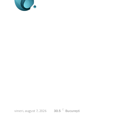
Business-edu.ro un site de știri / blog de
noutăți, dedicat diseminării de informații
și actualități. Acesta oferă articole,
reportaje și analize pe teme diverse, de
la evenimente curente la subiecte
specifice de interes. Este un spațiu
digital pentru informare și educație.
Contactati-ne oricand la adresa:
contact@business-edu.ro
C
vineri, august 7, 2026
30.5
București