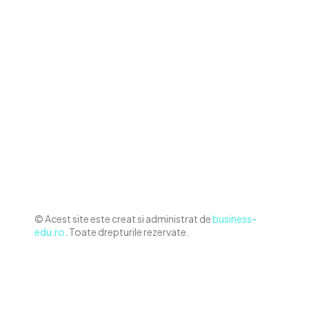
Contact www.business-edu.ro
Politica de cookies (GDPR)
Politică de confidențialitate
Diverse Noutati
Afaceri si Industrii
Sanatate / Hobby
Auto
Relaxare si timp liber
Home & Deco
© Acest site este creat si administrat de
business-
edu.ro
. Toate drepturile rezervate.