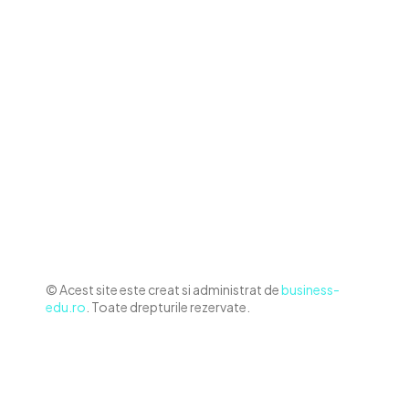
Contact www.business-edu.ro
Politica de cookies (GDPR)
Politică de confidențialitate
Diverse Noutati
Afaceri si Industrii
Sanatate / Hobby
Auto
Relaxare si timp liber
Home & Deco
© Acest site este creat si administrat de
business-
edu.ro
. Toate drepturile rezervate.