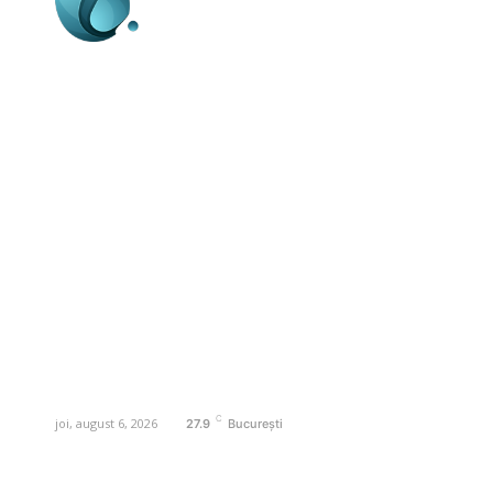
Business-edu.ro un site de știri / blog de
noutăți, dedicat diseminării de informații
și actualități. Acesta oferă articole,
reportaje și analize pe teme diverse, de
la evenimente curente la subiecte
specifice de interes. Este un spațiu
digital pentru informare și educație.
Contactati-ne oricand la adresa:
contact@business-edu.ro
C
joi, august 6, 2026
27.9
București