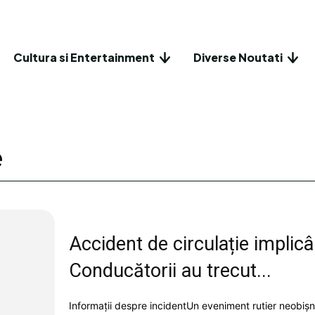
Cultura si Entertainment
Diverse Noutati
e
Accident de circulație implicâ
Conducătorii au trecut...
Informații despre incidentUn eveniment rutier neobișnu