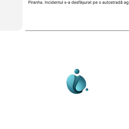
Piranha. Incidentul s-a desfășurat pe o autostradă ag
Business-edu.ro un sit
blog de noutăți, dedi