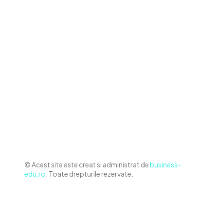
Contact www.business-edu.ro
Politica de cookies (GDPR)
Politică de confidențialitate
Diverse Noutati
Afaceri si Industrii
Sanatate / Hobby
Auto
Relaxare si timp liber
Home & Deco
© Acest site este creat si administrat de
business-
edu.ro
. Toate drepturile rezervate.