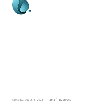
Business-edu.ro un site de știri / blog de
noutăți, dedicat diseminării de informații
și actualități. Acesta oferă articole,
reportaje și analize pe teme diverse, de
la evenimente curente la subiecte
specifice de interes. Este un spațiu
digital pentru informare și educație.
Contactati-ne oricand la adresa:
contact@business-edu.ro
C
sâmbătă, august 8, 2026
25.3
București