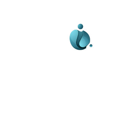
Business-edu.ro un sit
blog de noutăți, dedi
diseminării de informa
actualități. Acesta of
reportaje și analize 
diverse, de la eveni
la subiecte specifice
Este un spațiu digital