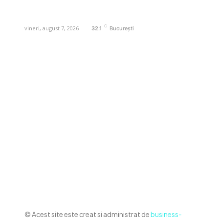
contact@business-edu.ro
C
vineri, august 7, 2026
32.1
București
Contact www.business-edu.ro
Politica de cookies (GDPR)
Politică de confidențialitate
Diverse Noutati
Afaceri si Industrii
Sanatate / Hobby
Auto
Relaxare si timp liber
Home & Deco
© Acest site este creat si administrat de
business-