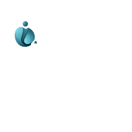
Business-edu.ro un site de știri / blog de
noutăți, dedicat diseminării de informații
și actualități. Acesta oferă articole,
reportaje și analize pe teme diverse, de
la evenimente curente la subiecte
specifice de interes. Este un spațiu
digital pentru informare și educație.
Contactati-ne oricand la adresa: