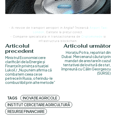
- Ai nevoie de transport aeroport in Anglia? Încearcă
Airport Taxi
London
. Calitate la prețul corect.
- Companie specializata in tranzactionarea de
Criptomonede
si
infrastructura blockchain.
Articolul
Articolul următor
precedent
Horațiu Potra, repatriat din
Dubai: Mercenarul căutat prin
Ministrul Economiei cere
mandat de arestare în cazul
clarificări de la Energie și
tentativei de lovitură de stat,
Finanțe în privința situației
împreună cu Călin Georgescu
Lukoil / „Nu putem afirma că
(SURSE)
combatem ceea ce se
petrece în Rusia, oferindu-le
combustibil prin alte metode”
TAGS
INOVAȚIE AGRICOLE
INSTITUT CERCETARE AGRICULTURĂ
RESURSE FINANCIARE