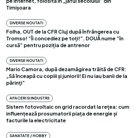
pe internet, folosită în „jaful secolului” din
Timișoara
DIVERSE NOUTATI
Folha, OUT de la CFR Cluj după înfrângerea cu
Tromso! ”Îi concediez pe toți!”. DOUĂ nume ”în
cursă” pentru poziția de antrenor
DIVERSE NOUTATI
Mario Camora, după dezamăgirea trăită de CFR:
„Să înceapă cu copiii și juniorii! Ei nu iau banii de la
părinți”
AFACERI SI INDUSTRII
Sistem fotovoltaic on grid racordat la rețea: cum
influențează prosumatorii piața de energie și
facturile la electricitate
SANATATE / HOBBY