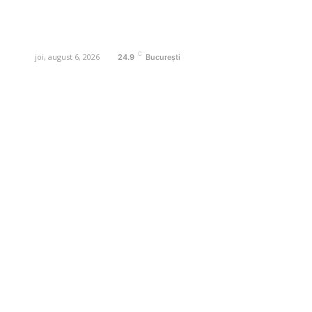
Contactati-ne oricand la adresa:
contact@business-edu.ro
C
joi, august 6, 2026
24.9
București
Contact www.business-edu.ro
Politica de cookies (GDPR)
Politică de confidențialitate
Diverse Noutati
Afaceri si Industrii
Sanatate / Hobby
Auto
Relaxare si timp liber
Home & Deco