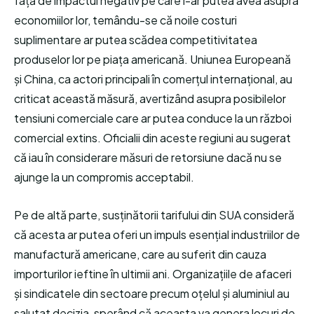
față de impactul negativ pe care l-ar putea avea asupra
economiilor lor, temându-se că noile costuri
suplimentare ar putea scădea competitivitatea
produselor lor pe piața americană. Uniunea Europeană
și China, ca actori principali în comerțul internațional, au
criticat această măsură, avertizând asupra posibilelor
tensiuni comerciale care ar putea conduce la un război
comercial extins. Oficialii din aceste regiuni au sugerat
că iau în considerare măsuri de retorsiune dacă nu se
ajunge la un compromis acceptabil.
Pe de altă parte, susținătorii tarifului din SUA consideră
că acesta ar putea oferi un impuls esențial industriilor de
manufactură americane, care au suferit din cauza
importurilor ieftine în ultimii ani. Organizațiile de afaceri
și sindicatele din sectoare precum oțelul și aluminiul au
salutat decizia, sperând că aceasta va genera locuri de