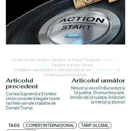
- Ai nevoie de transport aeroport in Anglia? Încearcă
Airport Taxi
London
. Calitate la prețul corect.
- Companie specializata in tranzactionarea de
Criptomonede
si
infrastructura blockchain.
Articolul
Articolul următor
precedent
Ninsori și viscol în București și
16 județe: Drumuri blocate,
Curtea Supremă a Statelor
limitări de circulație, întârzieri
Unite consideră ilegale toate
la trenuri și zboruri
tarifele vamale stabilite de
Donald Trump.
TAGS
COMERȚ INTERNAȚIONAL
TARIF GLOBAL