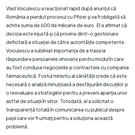
Vlad Voiculescu a reacționat rapid după anunțul că
România a pierdut procesul cu Pfizer și va fi obligată să
achite suma de 600 de milioane de euro. El a afirmat că
decizia este injustă și că provine dintr-o gestionare
deficitară a situației de către autoritățile competente.
Voiculescu a subliniat importanța de a trasa la
răspundere persoanele vinovate pentru modul în care
au fost conduse negocierile și contractele cu compania
farmaceutică. Fostul ministru al sănătății crede că este
necesară o analiză minuțioasă a desfășurării discuțiilor și
o reevaluare a strategiilor pentru a preveni apariția unor
astfel de situații în viitor. Totodată, el a solicitat o
transparență totală în comunicarea cu publicul despre
pașii care vor fi urmați pentru a soluționa această
problemă.