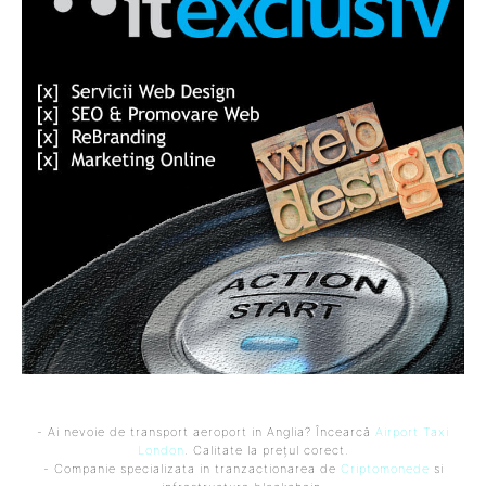
- Ai nevoie de transport aeroport in Anglia? Încearcă
Airport Taxi
London
. Calitate la prețul corect.
- Companie specializata in tranzactionarea de
Criptomonede
si