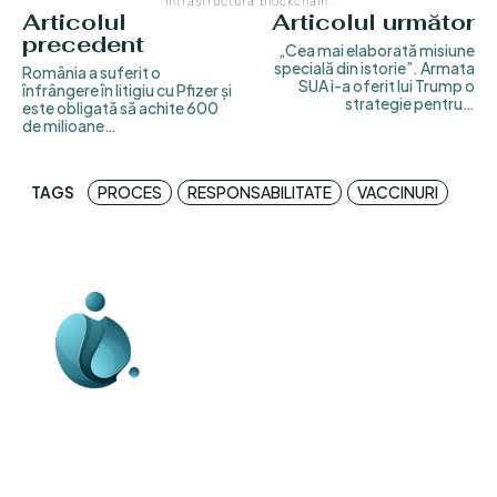
infrastructura blockchain.
Articolul
Articolul următor
precedent
„Cea mai elaborată misiune
specială din istorie”. Armata
România a suferit o
SUA i-a oferit lui Trump o
înfrângere în litigiu cu Pfizer și
strategie pentru…
este obligată să achite 600
de milioane…
TAGS
PROCES
RESPONSABILITATE
VACCINURI