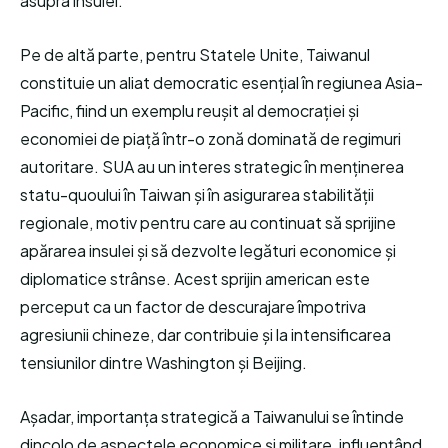
asupra insulei.
Pe de altă parte, pentru Statele Unite, Taiwanul
constituie un aliat democratic esențial în regiunea Asia-
Pacific, fiind un exemplu reușit al democrației și
economiei de piață într-o zonă dominată de regimuri
autoritare. SUA au un interes strategic în menținerea
statu-quoului în Taiwan și în asigurarea stabilității
regionale, motiv pentru care au continuat să sprijine
apărarea insulei și să dezvolte legături economice și
diplomatice strânse. Acest sprijin american este
perceput ca un factor de descurajare împotriva
agresiunii chineze, dar contribuie și la intensificarea
tensiunilor dintre Washington și Beijing.
Așadar, importanța strategică a Taiwanului se întinde
dincolo de aspectele economice și militare, influențând