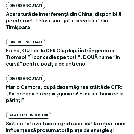
DIVERSE NOUTATI
Aparatură de interferență din China, disponibilă
pe internet, folosită în „jaful secolului” din
Timișoara
DIVERSE NOUTATI
Folha, OUT de la CFR Cluj după înfrângerea cu
Tromso! ”Îi concediez pe toți!”. DOUĂ nume ”în
cursă” pentru poziția de antrenor
DIVERSE NOUTATI
Mario Camora, după dezamăgirea trăită de CFR:
„Să înceapă cu copiii și juniorii! Ei nu iau banii de la
părinți”
AFACERI SI INDUSTRII
Sistem fotovoltaic on grid racordat la rețea: cum
influențează prosumatorii piața de energie și