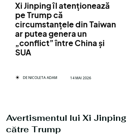
Xi Jinping îl atenționează
pe Trump că
circumstanțele din Taiwan
ar putea genera un
„conflict” între China și
SUA
DE
NICOLETA ADAM
14 MAI 2026
Avertismentul lui Xi Jinping
către Trump