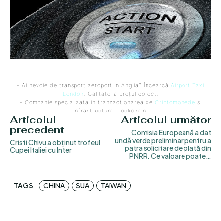
- Ai nevoie de transport aeroport in Anglia? Încearcă
Airport Taxi
London
. Calitate la prețul corect.
- Companie specializata in tranzactionarea de
Criptomonede
si
infrastructura blockchain.
Articolul
Articolul următor
precedent
Comisia Europeană a dat
undă verde preliminar pentru a
Cristi Chivu a obținut trofeul
patra solicitare de plată din
Cupei Italiei cu Inter
PNRR. Ce valoare poate…
TAGS
CHINA
SUA
TAIWAN