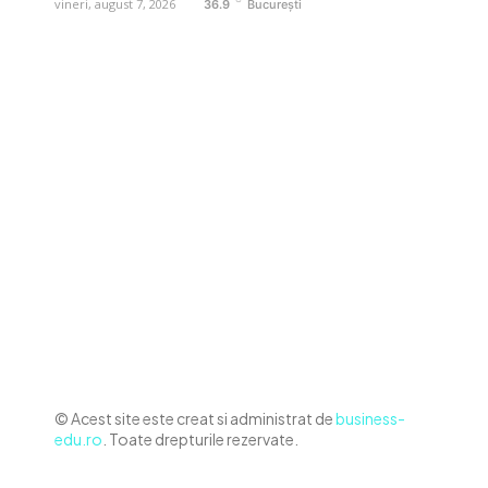
vineri, august 7, 2026
36.9
București
Contact www.business-edu.ro
Politica de cookies (GDPR)
Politică de confidențialitate
Diverse Noutati
Afaceri si Industrii
Sanatate / Hobby
Auto
Relaxare si timp liber
Home & Deco
© Acest site este creat si administrat de
business-
edu.ro
. Toate drepturile rezervate.