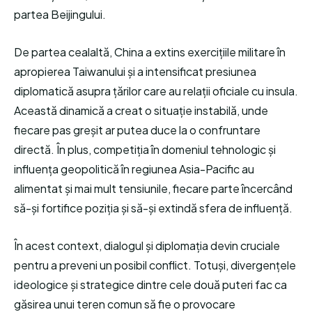
partea Beijingului.
De partea cealaltă, China a extins exercițiile militare în
apropierea Taiwanului și a intensificat presiunea
diplomatică asupra țărilor care au relații oficiale cu insula.
Această dinamică a creat o situație instabilă, unde
fiecare pas greșit ar putea duce la o confruntare
directă. În plus, competiția în domeniul tehnologic și
influența geopolitică în regiunea Asia-Pacific au
alimentat și mai mult tensiunile, fiecare parte încercând
să-și fortifice poziția și să-și extindă sfera de influență.
În acest context, dialogul și diplomația devin cruciale
pentru a preveni un posibil conflict. Totuși, divergențele
ideologice și strategice dintre cele două puteri fac ca
găsirea unui teren comun să fie o provocare