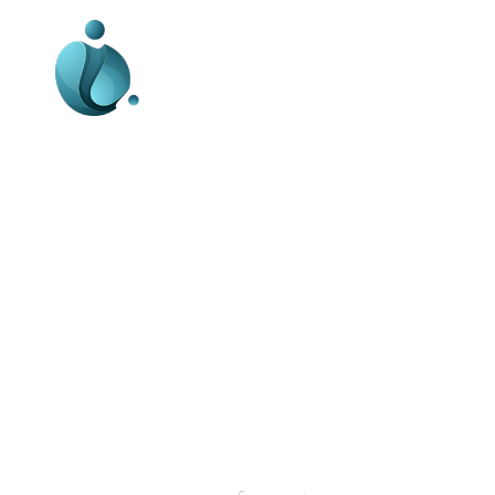
Business-edu.ro un site de știri / blog de
noutăți, dedicat diseminării de informații
și actualități. Acesta oferă articole,
reportaje și analize pe teme diverse, de
la evenimente curente la subiecte
specifice de interes. Este un spațiu
digital pentru informare și educație.
Contactati-ne oricand la adresa:
contact@business-edu.ro
C