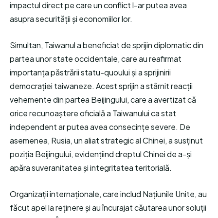
impactul direct pe care un conflict l-ar putea avea
asupra securității și economiilor lor.
Simultan, Taiwanul a beneficiat de sprijin diplomatic din
partea unor state occidentale, care au reafirmat
importanța păstrării statu-quoului și a sprijinirii
democrației taiwaneze. Acest sprijin a stârnit reacții
vehemente din partea Beijingului, care a avertizat că
orice recunoaștere oficială a Taiwanului ca stat
independent ar putea avea consecințe severe. De
asemenea, Rusia, un aliat strategic al Chinei, a susținut
poziția Beijingului, evidențiind dreptul Chinei de a-și
apăra suveranitatea și integritatea teritorială.
Organizații internaționale, care includ Națiunile Unite, au
făcut apel la reținere și au încurajat căutarea unor soluții