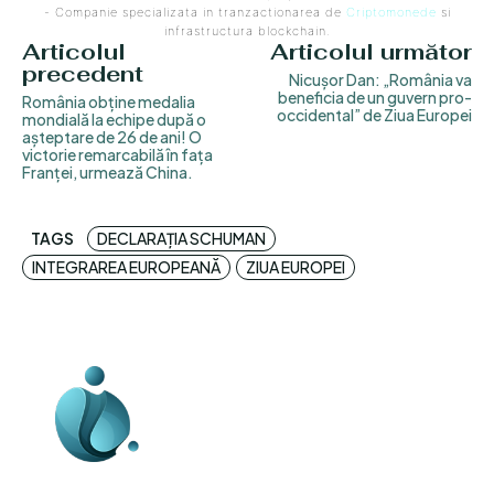
- Companie specializata in tranzactionarea de
Criptomonede
si
infrastructura blockchain.
Articolul
Articolul următor
precedent
Nicușor Dan: „România va
beneficia de un guvern pro-
România obține medalia
occidental” de Ziua Europei
mondială la echipe după o
așteptare de 26 de ani! O
victorie remarcabilă în fața
Franței, urmează China.
TAGS
DECLARAȚIA SCHUMAN
INTEGRAREA EUROPEANĂ
ZIUA EUROPEI