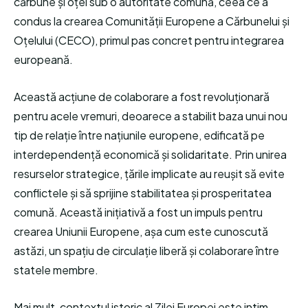
cărbune și oțel sub o autoritate comună, ceea ce a
condus la crearea Comunității Europene a Cărbunelui și
Oțelului (CECO), primul pas concret pentru integrarea
europeană.
Această acțiune de colaborare a fost revoluționară
pentru acele vremuri, deoarece a stabilit baza unui nou
tip de relație între națiunile europene, edificată pe
interdependență economică și solidaritate. Prin unirea
resurselor strategice, țările implicate au reușit să evite
conflictele și să sprijine stabilitatea și prosperitatea
comună. Această inițiativă a fost un impuls pentru
crearea Uniunii Europene, așa cum este cunoscută
astăzi, un spațiu de circulație liberă și colaborare între
statele membre.
Mai mult, contextul istoric al Zilei Europei este intim