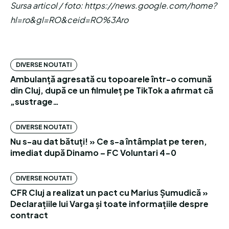
Sursa articol / foto: https://news.google.com/home?
hl=ro&gl=RO&ceid=RO%3Aro
DIVERSE NOUTATI
Ambulanță agresată cu topoarele într-o comună
din Cluj, după ce un filmuleț pe TikTok a afirmat că
„sustrage…
DIVERSE NOUTATI
Nu s-au dat bătuți! » Ce s-a întâmplat pe teren,
imediat după Dinamo – FC Voluntari 4-0
DIVERSE NOUTATI
CFR Cluj a realizat un pact cu Marius Șumudică »
Declarațiile lui Varga și toate informațiile despre
contract