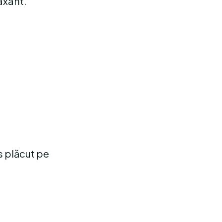
axant.
s plăcut pe