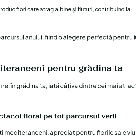
duc flori care atrag albine și fluturi, contribuind la
rcursul anului, fiind o alegere perfectă pentru i
iteraneeni pentru grădina ta
i în grădina ta, iată câțiva dintre cei mai atract
acol floral pe tot parcursul verii
ti mediteraneeni, apreciat pentru florile sale vi