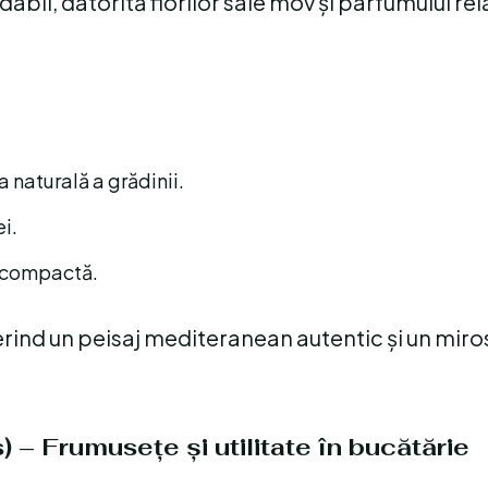
il, datorită florilor sale mov și parfumului rel
a naturală a grădinii.
i.
a compactă.
erind un peisaj mediteranean autentic și un miro
) – Frumusețe și utilitate în bucătărie