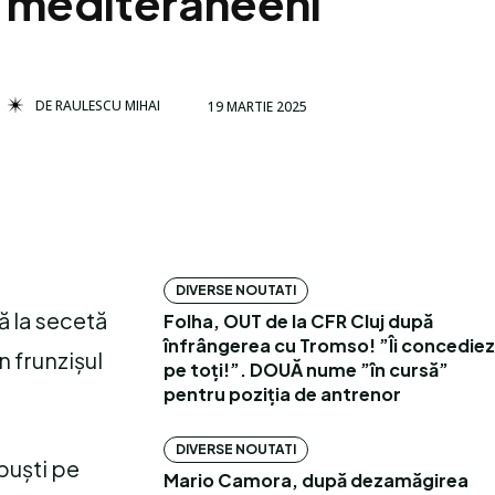
mediteraneeni
DE
RAULESCU MIHAI
19 MARTIE 2025
DIVERSE NOUTATI
ă la secetă
Folha, OUT de la CFR Cluj după
înfrângerea cu Tromso! ”Îi concediez
n frunzișul
pe toți!”. DOUĂ nume ”în cursă”
pentru poziția de antrenor
DIVERSE NOUTATI
rbuști pe
Mario Camora, după dezamăgirea