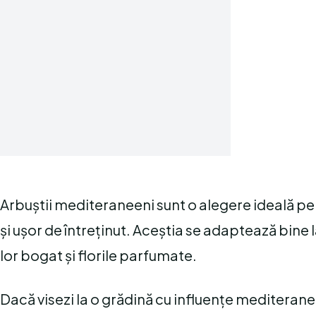
Arbuștii mediteraneeni sunt o alegere ideală pen
și ușor de întreținut. Aceștia se adaptează bine 
lor bogat și florile parfumate.
Dacă visezi la o grădină cu influențe mediteranee