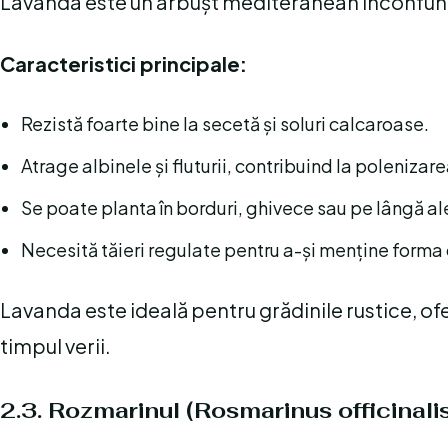
Lavanda este un arbușt mediteranean inconfundab
Caracteristici principale:
Rezistă foarte bine la secetă și soluri calcaroase.
Atrage albinele și fluturii, contribuind la polenizare
Se poate planta în borduri, ghivece sau pe lângă ale
Necesită tăieri regulate pentru a-și menține form
Lavanda este ideală pentru grădinile rustice, of
timpul verii.
2.3. Rozmarinul (Rosmarinus officinalis