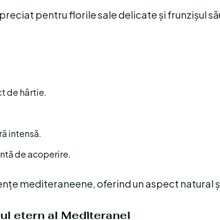
ciat pentru florile sale delicate și frunzișul să
ct de hârtie.
ră intensă.
lantă de acoperire.
uențe mediteraneene, oferind un aspect natural ș
ul etern al Mediteranei