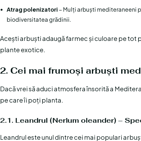
Atrag polenizatori
– Mulți arbuști mediteraneeni pro
biodiversitatea grădinii.
Acești arbuști adaugă farmec și culoare pe tot pa
plante exotice.
2. Cei mai frumoși arbuști med
Dacă vrei să aduci atmosfera însorită a Mediterane
pe care îi poți planta.
2.1. Leandrul (Nerium oleander) – Spect
Leandrul este unul dintre cei mai populari arbuș