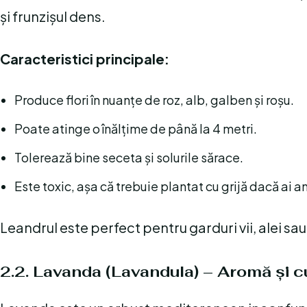
și frunzișul dens.
Caracteristici principale:
Produce flori în nuanțe de roz, alb, galben și roșu.
Poate atinge o înălțime de până la 4 metri.
Tolerează bine seceta și solurile sărace.
Este toxic, așa că trebuie plantat cu grijă dacă ai
Leandrul este perfect pentru garduri vii, alei sa
2.2. Lavanda (Lavandula) – Aromă și c