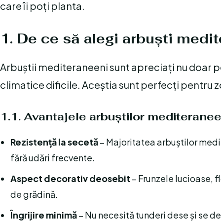
care îi poți planta.
1. De ce să alegi arbuști medi
Arbuștii mediteraneeni sunt apreciați nu doar 
climatice dificile. Aceștia sunt perfecți pentru zo
1.1. Avantajele arbuștilor mediteranee
Rezistență la secetă
– Majoritatea arbuștilor medi
fără udări frecvente.
Aspect decorativ deosebit
– Frunzele lucioase, fl
de grădină.
Îngrijire minimă
– Nu necesită tunderi dese și se de