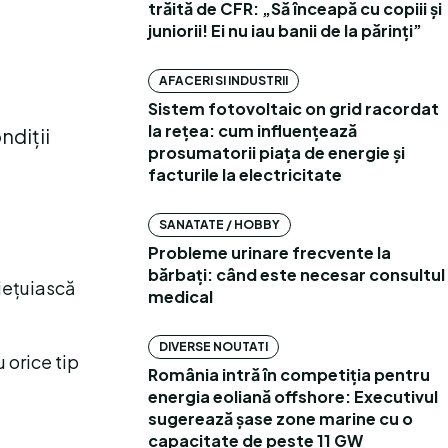
trăită de CFR: „Să înceapă cu copiii și
juniorii! Ei nu iau banii de la părinți”
AFACERI SI INDUSTRII
Sistem fotovoltaic on grid racordat
la rețea: cum influențează
ndiții
prosumatorii piața de energie și
facturile la electricitate
SANATATE / HOBBY
Probleme urinare frecvente la
bărbați: când este necesar consultul
iețuiască
medical
DIVERSE NOUTATI
u orice tip
România intră în competiția pentru
energia eoliană offshore: Executivul
sugerează șase zone marine cu o
capacitate de peste 11 GW