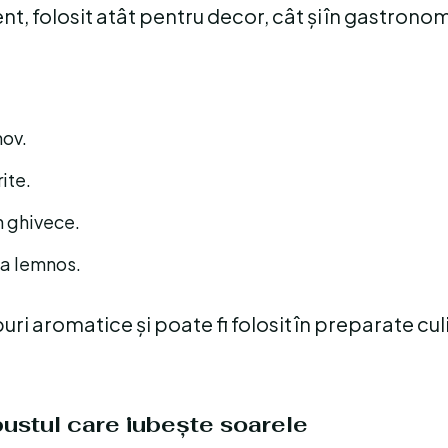
, folosit atât pentru decor, cât și în gastronom
mov.
ite.
în ghivece.
ea lemnos.
uri aromatice și poate fi folosit în preparate cu
rbustul care iubește soarele