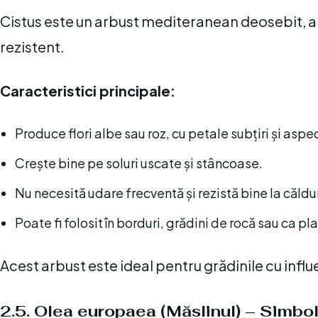
Cistus este un arbust mediteranean deosebit, apre
rezistent.
Caracteristici principale:
Produce flori albe sau roz, cu petale subțiri și aspe
Crește bine pe soluri uscate și stâncoase.
Nu necesită udare frecventă și rezistă bine la căldu
Poate fi folosit în borduri, grădini de rocă sau ca p
Acest arbust este ideal pentru grădinile cu infl
2.5. Olea europaea (Măslinul) – Simbol