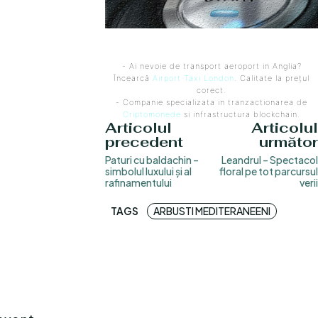
- Ai nevoie de transport aeroport in Anglia?
Încearcă
Airport Taxi London
. Calitate la prețul
corect.
- Companie specializata in tranzactionarea de
Criptomonede
si infrastructura blockchain.
Articolul
Articolul
precedent
următor
Paturi cu baldachin –
Leandrul – Spectacol
simbolul luxului și al
floral pe tot parcursul
rafinamentului
verii
TAGS
ARBUSTI MEDITERANEENI