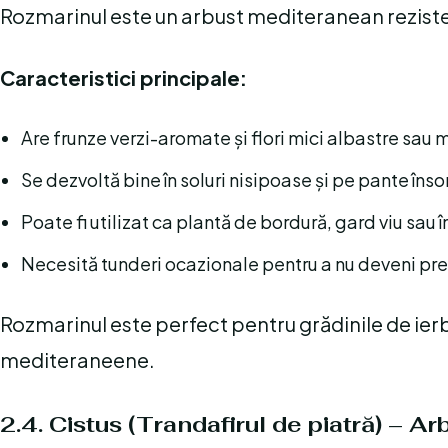
Rozmarinul este un arbust mediteranean rezistent
Caracteristici principale:
Are frunze verzi-aromate și flori mici albastre sau 
Se dezvoltă bine în soluri nisipoase și pe pante însor
Poate fi utilizat ca plantă de bordură, gard viu sau 
Necesită tunderi ocazionale pentru a nu deveni pr
Rozmarinul este perfect pentru grădinile de ierb
mediteraneene.
2.4. Cistus (Trandafirul de piatră) – A