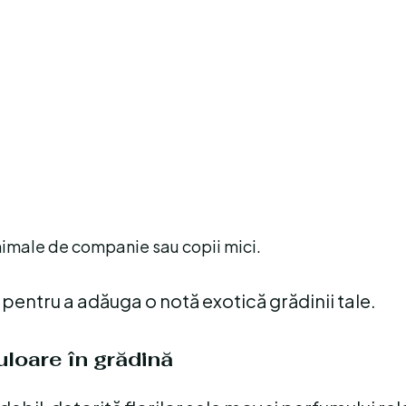
 animale de companie sau copii mici.
u pentru a adăuga o notă exotică grădinii tale.
uloare în grădină