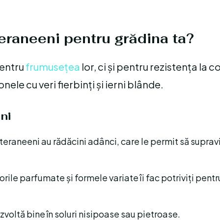
teraneeni pentru grădina ta?
pentru
frumusețea
lor, ci și pentru rezistența la co
nele cu veri fierbinți și ierni blânde.
ni
teraneeni au rădăcini adânci, care le permit să suprav
orile parfumate și formele variate îi fac potriviți pentr
zvoltă bine în soluri nisipoase sau pietroase.