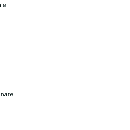
ie.
linare