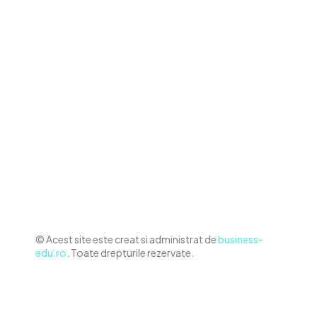
Contact www.business-edu.ro
Politica de cookies (GDPR)
Politică de confidențialitate
Diverse Noutati
Afaceri si Industrii
Sanatate / Hobby
Auto
Relaxare si timp liber
Home & Deco
© Acest site este creat si administrat de
business-
edu.ro
. Toate drepturile rezervate.