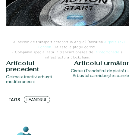
- Ai nevoie de transport aeroport in Anglia? Încearcă
Airport Taxi
London
. Calitate la prețul corect.
- Companie specializata in tranzactionarea de
Criptomonede
si
infrastructura blockchain.
Articolul
Articolul următor
precedent
Cistus (Trandafirul de piatră) –
Arbustul care iubește soarele
Cei mai atractivi arbuști
mediteraneeni
TAGS
LEANDRUL