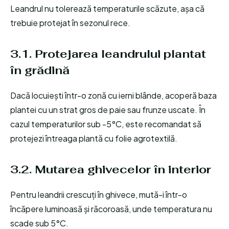
Leandrul nu tolerează temperaturile scăzute, așa că
trebuie protejat în sezonul rece.
3.1. Protejarea leandrului plantat
în grădină
Dacă locuiești într-o zonă cu ierni blânde, acoperă baza
plantei cu un strat gros de paie sau frunze uscate. În
cazul temperaturilor sub -5°C, este recomandat să
protejezi întreaga plantă cu folie agrotextilă.
3.2. Mutarea ghivecelor în interior
Pentru leandrii crescuți în ghivece, mută-i într-o
încăpere luminoasă și răcoroasă, unde temperatura nu
scade sub 5°C.