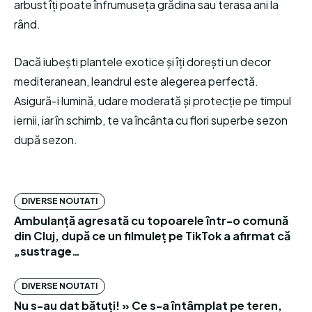
arbust îți poate înfrumuseța grădina sau terasa ani la
rând.
Dacă iubești plantele exotice și îți dorești un decor
mediteranean, leandrul este alegerea perfectă.
Asigură-i lumină, udare moderată și protecție pe timpul
iernii, iar în schimb, te va încânta cu flori superbe sezon
după sezon.
DIVERSE NOUTATI
Ambulanță agresată cu topoarele într-o comună
din Cluj, după ce un filmuleț pe TikTok a afirmat că
„sustrage…
DIVERSE NOUTATI
Nu s-au dat bătuți! » Ce s-a întâmplat pe teren,