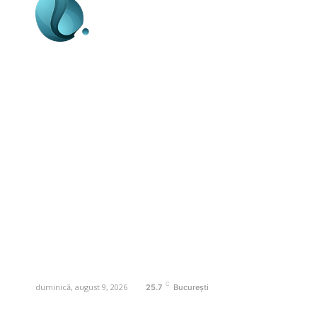
Business-edu.ro un site de știri / blog de
noutăți, dedicat diseminării de informații
și actualități. Acesta oferă articole,
reportaje și analize pe teme diverse, de
la evenimente curente la subiecte
specifice de interes. Este un spațiu
digital pentru informare și educație.
Contactati-ne oricand la adresa:
contact@business-edu.ro
C
duminică, august 9, 2026
25.7
București