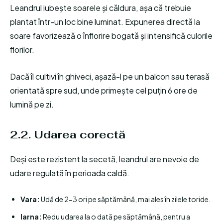
Leandrul iubește soarele și căldura, așa că trebuie
plantat într-un loc bine luminat. Expunerea directă la
soare favorizează o înflorire bogată și intensifică culorile
florilor.
Dacă îl cultivi în ghiveci, așază-l pe un balcon sau terasă
orientată spre sud, unde primește cel puțin 6 ore de
lumină pe zi.
2.2. Udarea corectă
Deși este rezistent la secetă, leandrul are nevoie de
udare regulată în perioada caldă.
Vara:
Udă de 2-3 ori pe săptămână, mai ales în zilele toride.
Iarna:
Redu udarea la o dată pe săptămână, pentru a