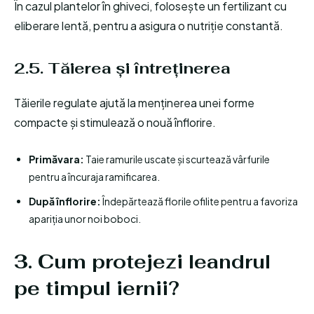
În cazul plantelor în ghiveci, folosește un fertilizant cu
eliberare lentă, pentru a asigura o nutriție constantă.
2.5. Tăierea și întreținerea
Tăierile regulate ajută la menținerea unei forme
compacte și stimulează o nouă înflorire.
Primăvara:
Taie ramurile uscate și scurtează vârfurile
pentru a încuraja ramificarea.
După înflorire:
Îndepărtează florile ofilite pentru a favoriza
apariția unor noi boboci.
3. Cum protejezi leandrul
pe timpul iernii?