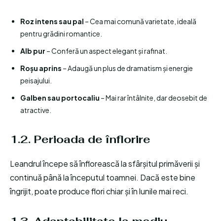
Roz intens sau pal
– Cea mai comună varietate, ideală
pentru grădini romantice.
Alb pur
– Conferă un aspect elegant și rafinat.
Roșu aprins
– Adaugă un plus de dramatism și energie
peisajului.
Galben sau portocaliu
– Mai rar întâlnite, dar deosebit de
atractive.
1.2. Perioada de înflorire
Leandrul începe să înflorească la sfârșitul primăverii și
continuă până la începutul toamnei. Dacă este bine
îngrijit, poate produce flori chiar și în lunile mai reci.