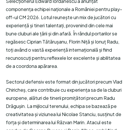
Selecționerul Edward Iordănescu a anunțat
componența echipei naționale a României pentru play-
off-ul CM 2026. Lotul reunește un mix de jucători cu
experiență și tineri talentați, provenind din cele mai
bune cluburi ale țării și din afară. În rândul portarilor se
regăsesc Ciprian Tătărușanu, Florin Niță și Ionuț Radu,
toți având o vastă experiență internațională și fiind
recunoscuți pentru reflexele lor excelente și abilitatea
de a coordona apărarea.
Sectorul defensiv este format din jucători precum Vlad
Chiricheș, care contribuie cu experiența sa de la cluburi
europene, alături de tinerii promițători precum Radu
Drăgușin. La mijlocul terenului, echipa se bazează pe
creativitatea și viziunea lui Nicolae Stanciu, susținut de
forța și determinarea lui Răzvan Marin. Atacul este