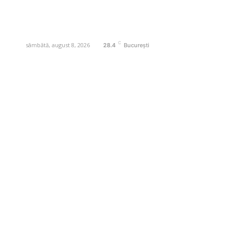
Contactati-ne oricand la adresa:
contact@business-edu.ro
C
sâmbătă, august 8, 2026
28.4
București
Contact www.business-edu.ro
Politica de cookies (GDPR)
Politică de confidențialitate
Diverse Noutati
Afaceri si Industrii
Sanatate / Hobby
Auto
Relaxare si timp liber
Home & Deco