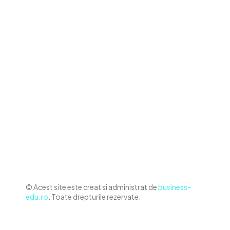
Contact www.business-edu.ro
Politica de cookies (GDPR)
Politică de confidențialitate
Diverse Noutati
Afaceri si Industrii
Sanatate / Hobby
Auto
Relaxare si timp liber
Home & Deco
© Acest site este creat si administrat de
business-
edu.ro
. Toate drepturile rezervate.