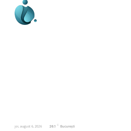
Business-edu.ro un site de știri / blog de
noutăți, dedicat diseminării de informații
și actualități. Acesta oferă articole,
reportaje și analize pe teme diverse, de
la evenimente curente la subiecte
specifice de interes. Este un spațiu
digital pentru informare și educație.
Contactati-ne oricand la adresa:
contact@business-edu.ro
C
joi, august 6, 2026
26.1
București