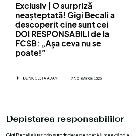
Exclusiv | O surpriză
neașteptată! Gigi Becali a
descoperit cine sunt cei
DOI RESPONSABILI de la
FCSB: „Așa ceva nu se
poate!”
DE
NICOLETA ADAM
7 NOIEMBRIE 2025
Depistarea responsabililor
Gigi Becali a luat prin surprindere pe toată lumea când a