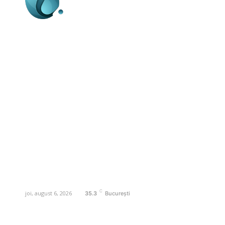
Business-edu.ro un site de știri / blog de
noutăți, dedicat diseminării de informații
și actualități. Acesta oferă articole,
reportaje și analize pe teme diverse, de
la evenimente curente la subiecte
specifice de interes. Este un spațiu
digital pentru informare și educație.
Contactati-ne oricand la adresa:
contact@business-edu.ro
C
joi, august 6, 2026
35.3
București