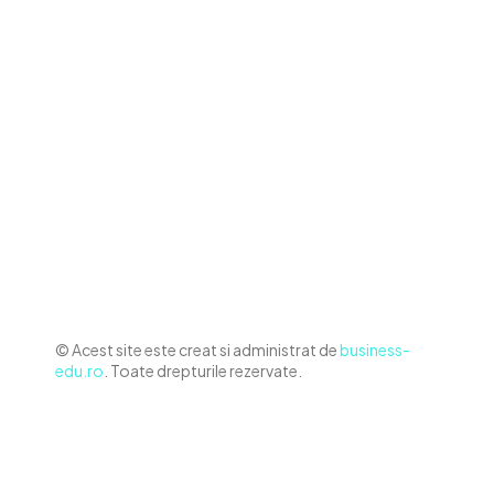
Contact www.business-edu.ro
Politica de cookies (GDPR)
Politică de confidențialitate
Diverse Noutati
Afaceri si Industrii
Sanatate / Hobby
Auto
Relaxare si timp liber
Home & Deco
© Acest site este creat si administrat de
business-
edu.ro
. Toate drepturile rezervate.