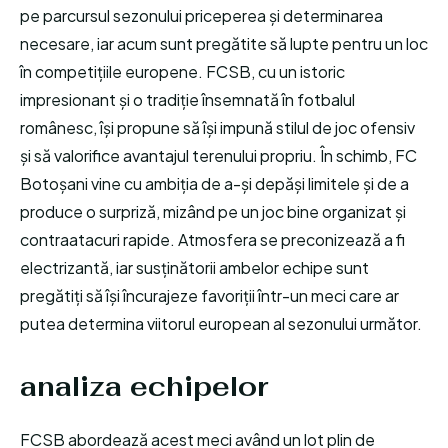
pe parcursul sezonului priceperea și determinarea
necesare, iar acum sunt pregătite să lupte pentru un loc
în competițiile europene. FCSB, cu un istoric
impresionant și o tradiție însemnată în fotbalul
românesc, își propune să își impună stilul de joc ofensiv
și să valorifice avantajul terenului propriu. În schimb, FC
Botoșani vine cu ambiția de a-și depăși limitele și de a
produce o surpriză, mizând pe un joc bine organizat și
contraatacuri rapide. Atmosfera se preconizează a fi
electrizantă, iar susținătorii ambelor echipe sunt
pregătiți să își încurajeze favoriții într-un meci care ar
putea determina viitorul european al sezonului următor.
analiza echipelor
FCSB abordează acest meci având un lot plin de