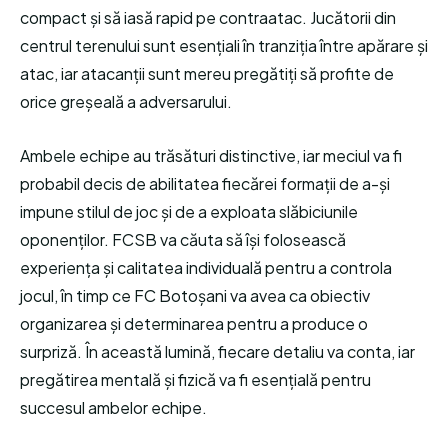
compact și să iasă rapid pe contraatac. Jucătorii din
centrul terenului sunt esențiali în tranziția între apărare și
atac, iar atacanții sunt mereu pregătiți să profite de
orice greșeală a adversarului.
Ambele echipe au trăsături distinctive, iar meciul va fi
probabil decis de abilitatea fiecărei formații de a-și
impune stilul de joc și de a exploata slăbiciunile
oponenților. FCSB va căuta să își folosească
experiența și calitatea individuală pentru a controla
jocul, în timp ce FC Botoșani va avea ca obiectiv
organizarea și determinarea pentru a produce o
surpriză. În această lumină, fiecare detaliu va conta, iar
pregătirea mentală și fizică va fi esențială pentru
succesul ambelor echipe.