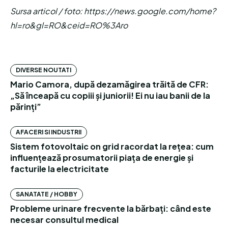
Sursa articol / foto: https://news.google.com/home?
hl=ro&gl=RO&ceid=RO%3Aro
DIVERSE NOUTATI
Mario Camora, după dezamăgirea trăită de CFR:
„Să înceapă cu copiii și juniorii! Ei nu iau banii de la
părinți”
AFACERI SI INDUSTRII
Sistem fotovoltaic on grid racordat la rețea: cum
influențează prosumatorii piața de energie și
facturile la electricitate
SANATATE / HOBBY
Probleme urinare frecvente la bărbați: când este
necesar consultul medical