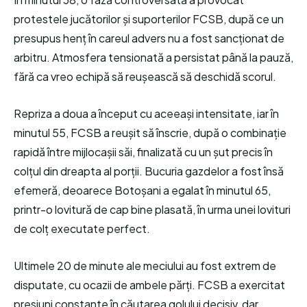
protestele jucătorilor și suporterilor FCSB, după ce un
presupus henț în careul advers nu a fost sancționat de
arbitru. Atmosfera tensionată a persistat până la pauză,
fără ca vreo echipă să reușească să deschidă scorul.
Repriza a doua a început cu aceeași intensitate, iar în
minutul 55, FCSB a reușit să înscrie, după o combinație
rapidă între mijlocașii săi, finalizată cu un șut precis în
colțul din dreapta al porții. Bucuria gazdelor a fost însă
efemeră, deoarece Botoșani a egalat în minutul 65,
printr-o lovitură de cap bine plasată, în urma unei lovituri
de colț executate perfect.
Ultimele 20 de minute ale meciului au fost extrem de
disputate, cu ocazii de ambele părți. FCSB a exercitat
presiuni constante în căutarea golului decisiv, dar