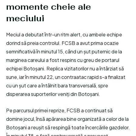
momente cheie ale
meciului
Meciul a debutat într-un ritm alert, cu ambele echipe
dorind să preia controlul. FCSB a avut prima ocazie
semnificativă în minutul 15, când un șut puternic de la
marginea careului a fost respins cu greu de portarul
echipei Botoșani. Replica vizitatorilor nu a întârziat să
sune, iar în minutul 22, un contraatac rapid s-a finalizat
cu un șut care a întâlnit bara transversală, spre
disperarea suporterilor veniți din Botoșani.
Pe parcursul primei reprize, FCSB a continuat să
domine jocul, însă apărarea bine organizată a celor de la
Botoșani a reușit să respingă toate încercările gazdelor.
În minutul 38, o fază controversată a provocat