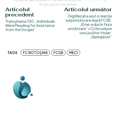
- Companie specializata in tranzactionarea de
Criptomonede
si
infrastructura blockchain.
Articolul
Articolul următor
precedent
Gigi Becali a avut o reacție
surprinzătoare după FCSB:
Transylvania 100: „Individuals
„El ne-a dus în faza
Were Pleading for Assistance
următoare” » Critici aduse
from the Gorges”
unui jucător titular:
„Neimplicat”
TAGS
FC BOTOȘANI
FCSB
MECI