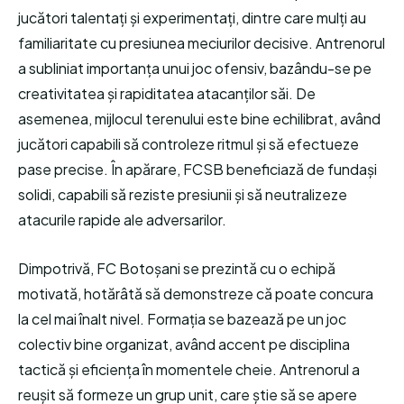
jucători talentați și experimentați, dintre care mulți au
familiaritate cu presiunea meciurilor decisive. Antrenorul
a subliniat importanța unui joc ofensiv, bazându-se pe
creativitatea și rapiditatea atacanților săi. De
asemenea, mijlocul terenului este bine echilibrat, având
jucători capabili să controleze ritmul și să efectueze
pase precise. În apărare, FCSB beneficiază de fundași
solidi, capabili să reziste presiunii și să neutralizeze
atacurile rapide ale adversarilor.
Dimpotrivă, FC Botoșani se prezintă cu o echipă
motivată, hotărâtă să demonstreze că poate concura
la cel mai înalt nivel. Formația se bazează pe un joc
colectiv bine organizat, având accent pe disciplina
tactică și eficiența în momentele cheie. Antrenorul a
reușit să formeze un grup unit, care știe să se apere