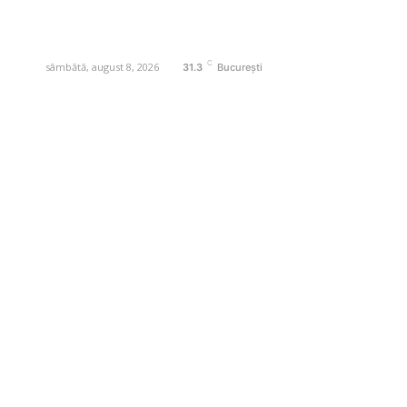
Contactati-ne oricand la adresa:
contact@business-edu.ro
C
sâmbătă, august 8, 2026
31.3
București
Contact www.business-edu.ro
Politica de cookies (GDPR)
Politică de confidențialitate
Diverse Noutati
Afaceri si Industrii
Sanatate / Hobby
Auto
Relaxare si timp liber
Home & Deco