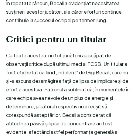
În repetate rânduri, Becali a evidențiat necesitatea
susținerii acestor jucători, ale căror eforturi continue
contribuie la succesul echipei pe termen lung.
Critici pentru un titular
Cu toate acestea, nu toți jucătorii au scăpat de
observații critice după ultimul meci al FCSB. Un titular a
fost etichetat ca fiind „indolent” de Gigi Becali, care nu
și-a ascuns dezamăgirea față de lipsa de implicare și de
efort a acestuia. Patronul a subliniat că, în momentele în
care echipa avea nevoie de un plus de energie și
determinare, jucătorul respectiv nu a reușit să
corespundă așteptărilor. Becali a considerat că
atitudinea pasivă și lipsa de concentrare au fost
evidente, afectând astfel performanța generală a