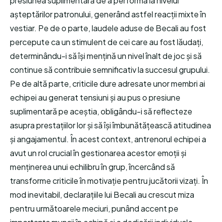
presiunea suplimentară de a performa la nivelul
așteptărilor patronului, generând astfel reacții mixte în
vestiar. Pe de o parte, laudele aduse de Becali au fost
percepute ca un stimulent de cei care au fost lăudați,
determinându-i să își mențină un nivel înalt de joc și să
continue să contribuie semnificativ la succesul grupului.
Pe de altă parte, criticile dure adresate unor membri ai
echipei au generat tensiuni și au pus o presiune
suplimentară pe aceștia, obligându-i să reflecteze
asupra prestațiilor lor și să își îmbunătățească atitudinea
și angajamentul. În acest context, antrenorul echipei a
avut un rol crucial în gestionarea acestor emoții și
menținerea unui echilibru în grup, încercând să
transforme criticile în motivație pentru jucătorii vizați. În
mod inevitabil, declarațiile lui Becali au crescut miza
pentru următoarele meciuri, punând accent pe