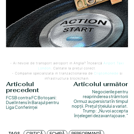
- Ai nevoie de transport aeroport in Anglia? Încearcă
Airport Taxi
London
. Calitate la prețul corect.
- Companie specializata in tranzactionarea de
Criptomonede
si
infrastructura blockchain.
Articolul
Articolul următor
precedent
Negocierile pentru
reaprinderea strâmtorii
FCSB contra FC Botoșani:
Ormuz au persistat în timpul
Duel Intens în Barajul pentru
nopții. Prețul țițeiului a variat.
Liga Conferinței
Trump: „Nu voi accepta
înțelegeri dezavantajoase.”
TAGS
CRITICĂ
ECHIPĂ
PERFORMANȚĂ