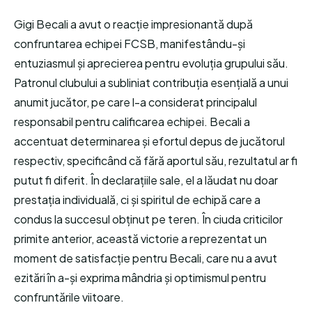
Gigi Becali a avut o reacție impresionantă după
confruntarea echipei FCSB, manifestându-și
entuziasmul și aprecierea pentru evoluția grupului său.
Patronul clubului a subliniat contribuția esențială a unui
anumit jucător, pe care l-a considerat principalul
responsabil pentru calificarea echipei. Becali a
accentuat determinarea și efortul depus de jucătorul
respectiv, specificând că fără aportul său, rezultatul ar fi
putut fi diferit. În declarațiile sale, el a lăudat nu doar
prestația individuală, ci și spiritul de echipă care a
condus la succesul obținut pe teren. În ciuda criticilor
primite anterior, această victorie a reprezentat un
moment de satisfacție pentru Becali, care nu a avut
ezitări în a-și exprima mândria și optimismul pentru
confruntările viitoare.