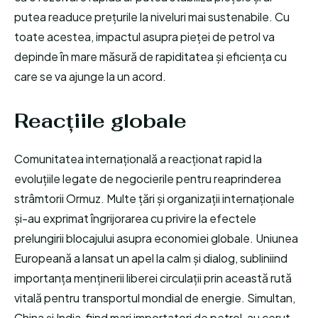
putea readuce prețurile la niveluri mai sustenabile. Cu
toate acestea, impactul asupra pieței de petrol va
depinde în mare măsură de rapiditatea și eficiența cu
care se va ajunge la un acord.
Reacțiile globale
Comunitatea internațională a reacționat rapid la
evoluțiile legate de negocierile pentru reaprinderea
strâmtorii Ormuz. Multe țări și organizații internaționale
și-au exprimat îngrijorarea cu privire la efectele
prelungirii blocajului asupra economiei globale. Uniunea
Europeană a lansat un apel la calm și dialog, subliniind
importanța menținerii liberei circulații prin această rută
vitală pentru transportul mondial de energie. Simultan,
China și India, fiind mari importatori de petrol, au cerut