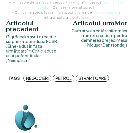
- Ai nevoie de transport aeroport in Anglia? Încearcă
Airport Taxi
London
. Calitate la prețul corect.
- Companie specializata in tranzactionarea de
Criptomonede
si
infrastructura blockchain.
Articolul
Articolul următor
precedent
Cum ar vota cetățenii români
la un referendum pentru
Gigi Becali a avut o reacție
demiterea președintelui
surprinzătoare după FCSB:
Nicușor Dan (sondaj)
„El ne-a dus în faza
următoare” » Critici aduse
unui jucător titular:
„Neimplicat”
TAGS
NEGOCIERI
PETROL
STRÂMTOARE