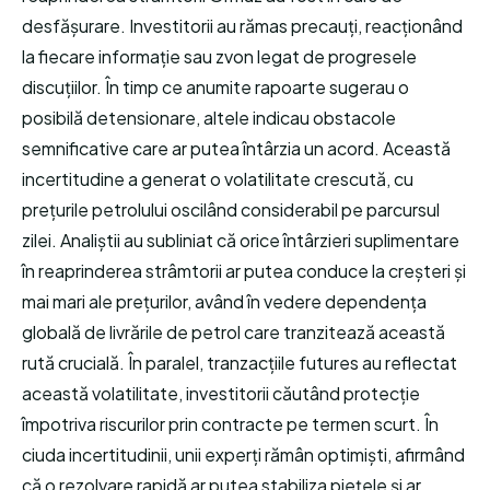
desfășurare. Investitorii au rămas precauți, reacționând
la fiecare informație sau zvon legat de progresele
discuțiilor. În timp ce anumite rapoarte sugerau o
posibilă detensionare, altele indicau obstacole
semnificative care ar putea întârzia un acord. Această
incertitudine a generat o volatilitate crescută, cu
prețurile petrolului oscilând considerabil pe parcursul
zilei. Analiștii au subliniat că orice întârzieri suplimentare
în reaprinderea strâmtorii ar putea conduce la creșteri și
mai mari ale prețurilor, având în vedere dependența
globală de livrările de petrol care tranzitează această
rută crucială. În paralel, tranzacțiile futures au reflectat
această volatilitate, investitorii căutând protecție
împotriva riscurilor prin contracte pe termen scurt. În
ciuda incertitudinii, unii experți rămân optimiști, afirmând
că o rezolvare rapidă ar putea stabiliza piețele și ar