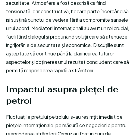
securitate. Atmosfera a fost descrisă ca fiind
tensionată, dar constructivă, fiecare parte încercând să
își susțină punctul de vedere fără a compromite șansele
unui acord. Mediatorii internaționali au avut un rol crucial,
facilitând dialogul și propunând soluții care să atenueze
îngrijorările de securitate și economice. Discuțiile sunt
așteptate să continue până la clarificarea tuturor
aspectelor și obținerea unui rezultat concludent care să
permită reaprinderea rapidă a strâmtorii.
Impactul asupra pieței de
petrol
Fluctuațiile prețului petrolului s-au resimțit imediat pe
piețele internaționale, pe măsură ce negocierile pentru
reaprinderea strâmtorii Ormuz au fost în curs de