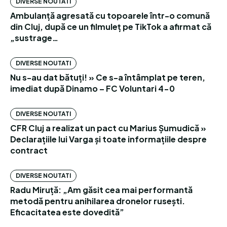
DIVERSE NOUTATI
Ambulanță agresată cu topoarele într-o comună
din Cluj, după ce un filmuleț pe TikTok a afirmat că
„sustrage…
DIVERSE NOUTATI
Nu s-au dat bătuți! » Ce s-a întâmplat pe teren,
imediat după Dinamo – FC Voluntari 4-0
DIVERSE NOUTATI
CFR Cluj a realizat un pact cu Marius Șumudică »
Declarațiile lui Varga și toate informațiile despre
contract
DIVERSE NOUTATI
Radu Miruță: „Am găsit cea mai performantă
metodă pentru anihilarea dronelor rusești.
Eficacitatea este dovedită”