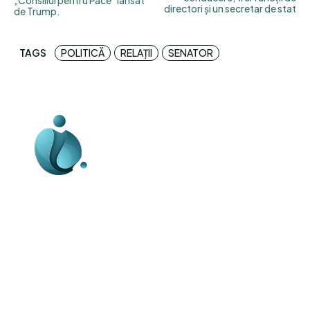
„Consiliul pentru Pace” lansat
directori și un secretar de stat
de Trump.
TAGS
POLITICĂ
RELAȚII
SENATOR
Business-edu.ro un site de știri / blog de
noutăți, dedicat diseminării de informații
și actualități. Acesta oferă articole,
reportaje și analize pe teme diverse, de