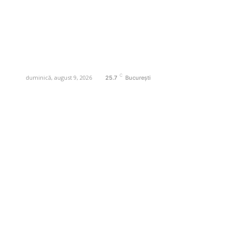
la evenimente curente la subiecte
specifice de interes. Este un spațiu
digital pentru informare și educație.
Contactati-ne oricand la adresa:
contact@business-edu.ro
C
duminică, august 9, 2026
25.7
București
Contact www.business-edu.ro
Politica de cookies (GDPR)
Politică de confidențialitate
Diverse Noutati
Afaceri si Industrii
Sanatate / Hobby
Auto