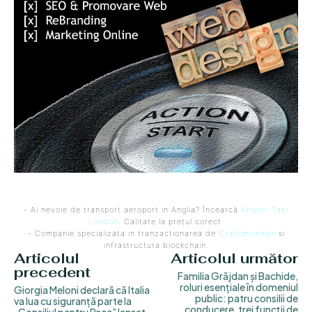
- Ai nevoie de transport aeroport in Anglia? Încearcă
Airport Taxi
London
. Calitate la prețul corect.
- Companie specializata in tranzactionarea de
Criptomonede
si
infrastructura blockchain.
Articolul
Articolul următor
precedent
Familia Grăjdan și Bachide,
roluri esențiale în domeniul
Giorgia Meloni declară că Italia
public: patru consilii de
va lua cu siguranță parte la
conducere, trei funcții de