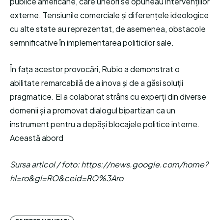
publice americane, care uneori se opuneau intervențiilor
externe. Tensiunile comerciale și diferențele ideologice
cu alte state au reprezentat, de asemenea, obstacole
semnificative în implementarea politicilor sale.
În fața acestor provocări, Rubio a demonstrat o
abilitate remarcabilă de a inova și de a găsi soluții
pragmatice. El a colaborat strâns cu experți din diverse
domenii și a promovat dialogul bipartizan ca un
instrument pentru a depăși blocajele politice interne.
Această abord
Sursa articol / foto: https://news.google.com/home?
hl=ro&gl=RO&ceid=RO%3Aro