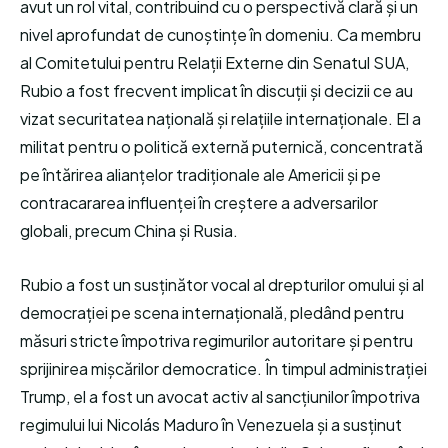
avut un rol vital, contribuind cu o perspectivă clară și un
nivel aprofundat de cunoștințe în domeniu. Ca membru
al Comitetului pentru Relații Externe din Senatul SUA,
Rubio a fost frecvent implicat în discuții și decizii ce au
vizat securitatea națională și relațiile internaționale. El a
militat pentru o politică externă puternică, concentrată
pe întărirea alianțelor tradiționale ale Americii și pe
contracararea influenței în creștere a adversarilor
globali, precum China și Rusia.
Rubio a fost un susținător vocal al drepturilor omului și al
democrației pe scena internațională, pledând pentru
măsuri stricte împotriva regimurilor autoritare și pentru
sprijinirea mișcărilor democratice. În timpul administrației
Trump, el a fost un avocat activ al sancțiunilor împotriva
regimului lui Nicolás Maduro în Venezuela și a susținut