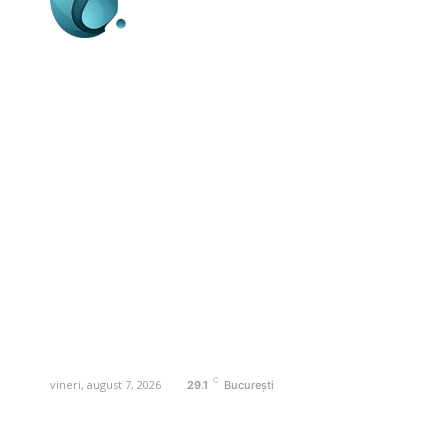
Business-edu.ro un site de știri / blog de
noutăți, dedicat diseminării de informații
și actualități. Acesta oferă articole,
reportaje și analize pe teme diverse, de
la evenimente curente la subiecte
specifice de interes. Este un spațiu
digital pentru informare și educație.
Contactati-ne oricand la adresa:
contact@business-edu.ro
C
vineri, august 7, 2026
29.1
București