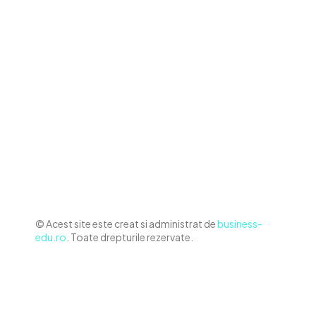
Contact www.business-edu.ro
Politica de cookies (GDPR)
Politică de confidențialitate
Diverse Noutati
Afaceri si Industrii
Sanatate / Hobby
Auto
Relaxare si timp liber
Home & Deco
© Acest site este creat si administrat de
business-
edu.ro
. Toate drepturile rezervate.