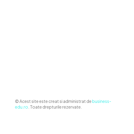
Contact www.business-edu.ro
Politica de cookies (GDPR)
Politică de confidențialitate
Diverse Noutati
Afaceri si Industrii
Sanatate / Hobby
Auto
Relaxare si timp liber
Home & Deco
© Acest site este creat si administrat de
business-
edu.ro
. Toate drepturile rezervate.