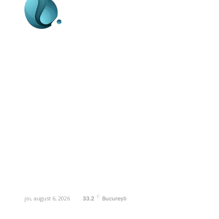
Business-edu.ro un site de știri / blog de
noutăți, dedicat diseminării de informații
și actualități. Acesta oferă articole,
reportaje și analize pe teme diverse, de
la evenimente curente la subiecte
specifice de interes. Este un spațiu
digital pentru informare și educație.
Contactati-ne oricand la adresa:
contact@business-edu.ro
C
joi, august 6, 2026
33.2
București