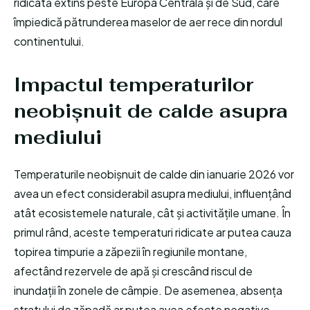
ridicată extins peste Europa Centrală și de Sud, care
împiedică pătrunderea maselor de aer rece din nordul
continentului.
Impactul temperaturilor
neobișnuit de calde asupra
mediului
Temperaturile neobișnuit de calde din ianuarie 2026 vor
avea un efect considerabil asupra mediului, influențând
atât ecosistemele naturale, cât și activitățile umane. În
primul rând, aceste temperaturi ridicate ar putea cauza
topirea timpurie a zăpezii în regiunile montane,
afectând rezervele de apă și crescând riscul de
inundații în zonele de câmpie. De asemenea, absența
stratului de zăpadă ar putea avea efecte negative