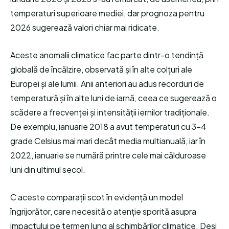
temperaturi superioare mediei, dar prognoza pentru
2026 sugerează valori chiar mai ridicate.
Aceste anomalii climatice fac parte dintr-o tendință
globală de încălzire, observată și în alte colțuri ale
Europei și ale lumii. Anii anteriori au adus recorduri de
temperatură și în alte luni de iarnă, ceea ce sugerează o
scădere a frecvenței și intensității iernilor tradiționale.
De exemplu, ianuarie 2018 a avut temperaturi cu 3-4
grade Celsius mai mari decât media multianuală, iar în
2022, ianuarie se numără printre cele mai călduroase
luni din ultimul secol.
C aceste comparații scot în evidență un model
îngrijorător, care necesită o atenție sporită asupra
impactului pe termen lung al schimbărilor climatice. Deși