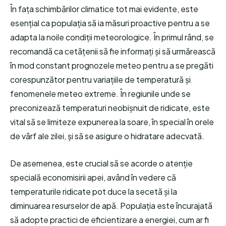
În fața schimbărilor climatice tot mai evidente, este
esențial ca populația să ia măsuri proactive pentru a se
adapta la noile condiții meteorologice. În primul rând, se
recomandă ca cetățenii să fie informați și să urmărească
în mod constant prognozele meteo pentru a se pregăti
corespunzător pentru variațiile de temperatură și
fenomenele meteo extreme. În regiunile unde se
preconizează temperaturi neobișnuit de ridicate, este
vital să se limiteze expunerea la soare, în special în orele
de vârf ale zilei, și să se asigure o hidratare adecvată.
De asemenea, este crucial să se acorde o atenție
specială economisirii apei, având în vedere că
temperaturile ridicate pot duce la secetă și la
diminuarea resurselor de apă. Populația este încurajată
să adopte practici de eficientizare a energiei, cum ar fi