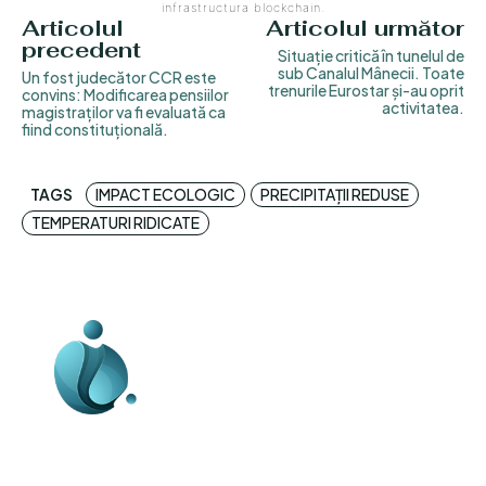
infrastructura blockchain.
Articolul
Articolul următor
precedent
Situație critică în tunelul de
sub Canalul Mânecii. Toate
Un fost judecător CCR este
trenurile Eurostar și-au oprit
convins: Modificarea pensiilor
activitatea.
magistraților va fi evaluată ca
fiind constituțională.
TAGS
IMPACT ECOLOGIC
PRECIPITAȚII REDUSE
TEMPERATURI RIDICATE