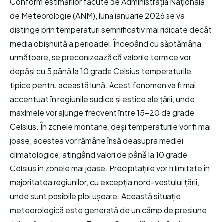
Conform estimărilor făcute de Administrația Națională
de Meteorologie (ANM), luna ianuarie 2026 se va
distinge prin temperaturi semnificativ mai ridicate decât
media obișnuită a perioadei. Începând cu săptămâna
următoare, se preconizează că valorile termice vor
depăși cu 5 până la 10 grade Celsius temperaturile
tipice pentru această lună. Acest fenomen va fi mai
accentuat în regiunile sudice și estice ale țării, unde
maximele vor ajunge frecvent între 15-20 de grade
Celsius. În zonele montane, deși temperaturile vor fi mai
joase, acestea vor rămâne însă deasupra mediei
climatologice, atingând valori de până la 10 grade
Celsius în zonele mai joase. Precipitațiile vor fi limitate în
majoritatea regiunilor, cu excepția nord-vestului țării,
unde sunt posibile ploi ușoare. Această situație
meteorologică este generată de un câmp de presiune