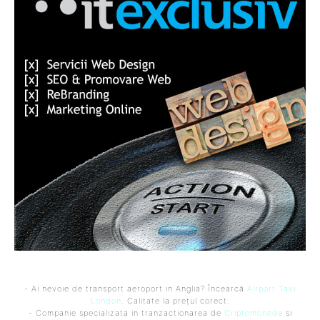
- Ai nevoie de transport aeroport in Anglia? Încearcă
Airport Taxi
London
. Calitate la prețul corect.
- Companie specializata in tranzactionarea de
Criptomonede
si