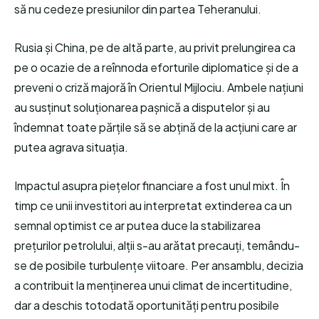
să nu cedeze presiunilor din partea Teheranului.
Rusia și China, pe de altă parte, au privit prelungirea ca
pe o ocazie de a reînnoda eforturile diplomatice și de a
preveni o criză majoră în Orientul Mijlociu. Ambele națiuni
au susținut soluționarea pașnică a disputelor și au
îndemnat toate părțile să se abțină de la acțiuni care ar
putea agrava situația.
Impactul asupra piețelor financiare a fost unul mixt. În
timp ce unii investitori au interpretat extinderea ca un
semnal optimist ce ar putea duce la stabilizarea
prețurilor petrolului, alții s-au arătat precauți, temându-
se de posibile turbulențe viitoare. Per ansamblu, decizia
a contribuit la menținerea unui climat de incertitudine,
dar a deschis totodată oportunități pentru posibile