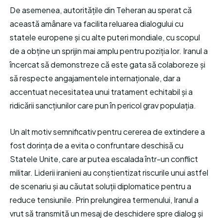
De asemenea, autoritățile din Teheran au sperat că
această amânare va facilita reluarea dialogului cu
statele europene și cu alte puteri mondiale, cu scopul
de a obține un sprijin mai amplu pentru poziția lor. Iranul a
încercat să demonstreze că este gata să colaboreze și
să respecte angajamentele internaționale, dar a
accentuat necesitatea unui tratament echitabil și a
ridicării sancțiunilor care pun în pericol grav populația.
Un alt motiv semnificativ pentru cererea de extindere a
fost dorința de a evita o confruntare deschisă cu
Statele Unite, care ar putea escalada într-un conflict
militar. Liderii iranieni au conștientizat riscurile unui astfel
de scenariu și au căutat soluții diplomatice pentru a
reduce tensiunile. Prin prelungirea termenului, Iranul a
vrut să transmită un mesaj de deschidere spre dialog și