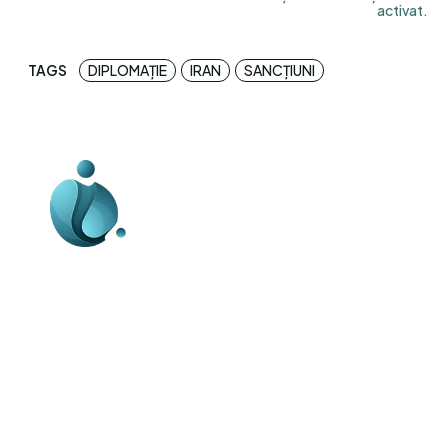
activat.
TAGS
DIPLOMAȚIE
IRAN
SANCȚIUNI
Business-edu.ro un site de știri / blog de
noutăți, dedicat diseminării de informații
și actualități. Acesta oferă articole,
reportaje și analize pe teme diverse, de