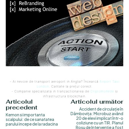
- Ai nevoie de transport aeroport in Anglia? Încearcă
Airport Taxi
London
. Calitate la prețul corect.
- Companie specializata in tranzactionarea de
Criptomonede
si
infrastructura blockchain.
Articolul
Articolul următor
precedent
Accident de circulație în
Dâmbovița: Microbuz având
Kemon si importanta
20 de elevi implicat într-o
scalpului: de ce sanatatea
coliziune cu un TIR. Planul
parului incepe de la radacina
Roșu de Intervenție a fost