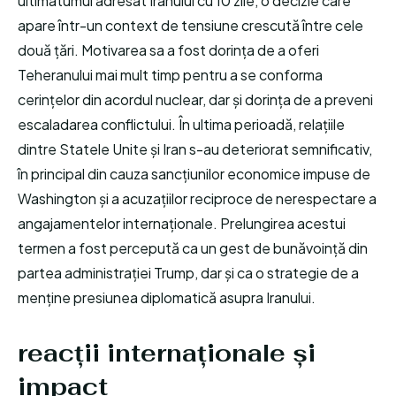
ultimatumul adresat Iranului cu 10 zile, o decizie care
apare într-un context de tensiune crescută între cele
două țări. Motivarea sa a fost dorința de a oferi
Teheranului mai mult timp pentru a se conforma
cerințelor din acordul nuclear, dar și dorința de a preveni
escaladarea conflictului. În ultima perioadă, relațiile
dintre Statele Unite și Iran s-au deteriorat semnificativ,
în principal din cauza sancțiunilor economice impuse de
Washington și a acuzațiilor reciproce de nerespectare a
angajamentelor internaționale. Prelungirea acestui
termen a fost percepută ca un gest de bunăvoință din
partea administrației Trump, dar și ca o strategie de a
menține presiunea diplomatică asupra Iranului.
reacții internaționale și
impact